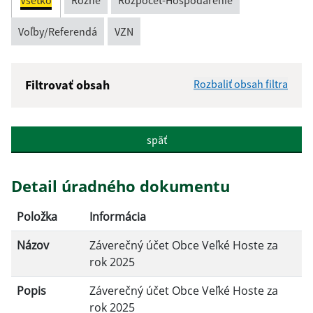
Všetko
Rôzne
Rozpočet-Hospodárenie
Voľby/Referendá
VZN
Filtrovať obsah
Rozbaliť obsah filtra
Názov:
späť
Popis:
Detail úradného dokumentu
Dátum zverejnenia od:
Položka
Informácia
Názov
Záverečný účet Obce Veľké Hoste za
Dátum zverejnenia do:
rok 2025
Popis
Záverečný účet Obce Veľké Hoste za
rok 2025
Filtrovať
Reset