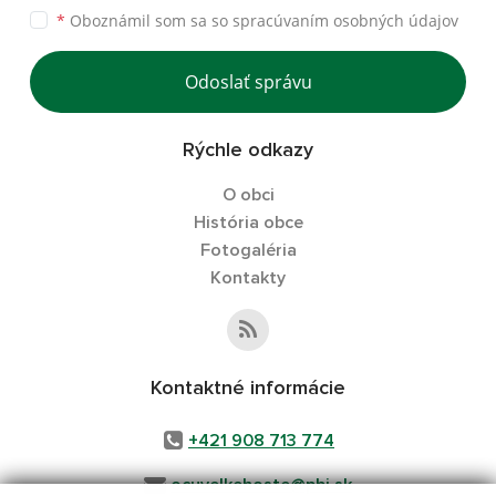
*
Oboznámil som sa so
spracúvaním osobných údajov
Odoslať správu
Rýchle odkazy
O obci
História obce
Fotogaléria
Kontakty
Kontaktné informácie
+421 908 713 774
ocuvelkehoste@pbi.sk