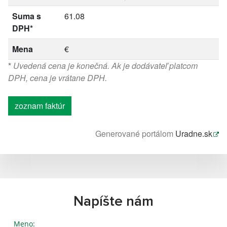
Suma s
61.08
DPH*
Mena
€
*
Uvedená cena je konečná. Ak je dodávateľ platcom
DPH, cena je vrátane DPH.
zoznam faktúr
Generované portálom
Uradne.sk
Napíšte nám
Meno: