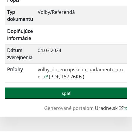
Popis
Filtrovať
Reset
Typ
Voľby/Referendá
dokumentu
Doplňujúce
informácie
Dátum
04.03.2024
zverejnenia
Prílohy
volby_do_europskeho_parlamentu_urc
e...
(PDF, 157.76KB )
späť
Generované portálom
Uradne.sk