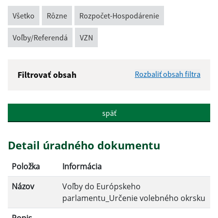
Všetko
Rôzne
Rozpočet-Hospodárenie
Voľby/Referendá
VZN
Filtrovať obsah
Rozbaliť obsah filtra
Názov:
späť
Popis:
Detail úradného dokumentu
Dátum zverejnenia od:
Položka
Informácia
Názov
Voľby do Európskeho
Dátum zverejnenia do:
parlamentu_Určenie volebného okrsku