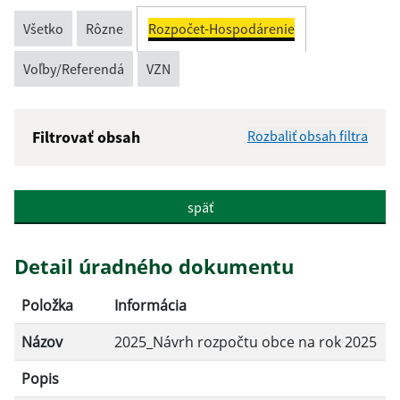
Všetko
Rôzne
Rozpočet-Hospodárenie
Voľby/Referendá
VZN
Filtrovať obsah
Rozbaliť obsah filtra
Názov:
späť
Popis:
Detail úradného dokumentu
Dátum zverejnenia od:
Položka
Informácia
Názov
2025_Návrh rozpočtu obce na rok 2025
Dátum zverejnenia do:
Popis