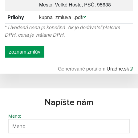
Mesto: Veľké Hoste, PSČ: 95638
Prílohy
kupna_zmluva_.pdf
*
Uvedená cena je konečná. Ak je dodávateľ platcom
DPH, cena je vrátane DPH.
zoznam zmlúv
Generované portálom
Uradne.sk
Napíšte nám
Meno: