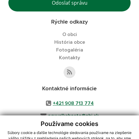
Odoslať správu
Rýchle odkazy
O obci
História obce
Fotogaléria
Kontakty
Kontaktné informácie
+421 908 713 774
ocuvelkehoste@pbi.sk
Používame cookies
Súbory cookie a ďalšie technológie sledovania používame na zlepšenie
vášho zážitku z prehliadania našich webových stránok, na to, aby sme