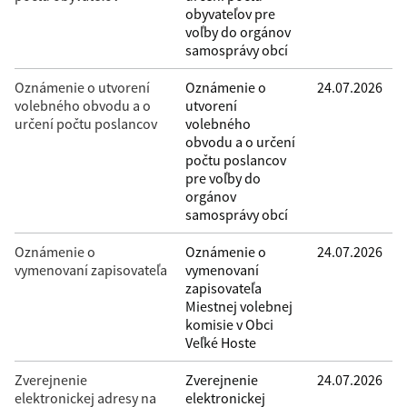
obyvateľov pre
voľby do orgánov
samosprávy obcí
Oznámenie o utvorení
Oznámenie o
24.07.2026
volebného obvodu a o
utvorení
určení počtu poslancov
volebného
obvodu a o určení
počtu poslancov
pre voľby do
orgánov
samosprávy obcí
Oznámenie o
Oznámenie o
24.07.2026
vymenovaní zapisovateľa
vymenovaní
zapisovateľa
Miestnej volebnej
komisie v Obci
Veľké Hoste
Zverejnenie
Zverejnenie
24.07.2026
elektronickej adresy na
elektronickej