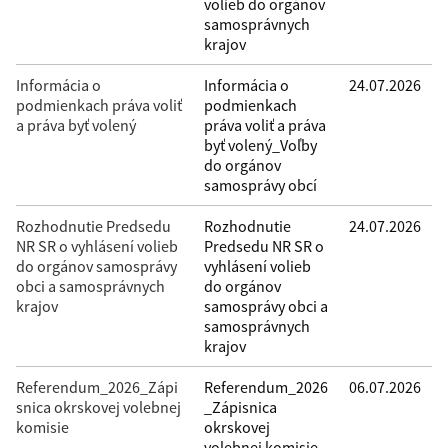
volieb do orgánov
samosprávnych
krajov
Informácia o
Informácia o
24.07.2026
podmienkach práva voliť
podmienkach
a práva byť volený
práva voliť a práva
byť volený_Voľby
do orgánov
samosprávy obcí
Rozhodnutie Predsedu
Rozhodnutie
24.07.2026
NR SR o vyhlásení volieb
Predsedu NR SR o
do orgánov samosprávy
vyhlásení volieb
obci a samosprávnych
do orgánov
krajov
samosprávy obci a
samosprávnych
krajov
Referendum_2026_Zápi
Referendum_2026
06.07.2026
snica okrskovej volebnej
_Zápisnica
komisie
okrskovej
volebnej komisie