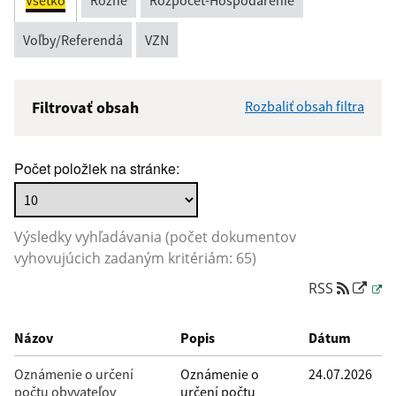
Všetko
Rôzne
Rozpočet-Hospodárenie
Voľby/Referendá
VZN
Filtrovať obsah
Rozbaliť obsah filtra
Názov:
Počet položiek na stránke:
Popis:
Výsledky vyhľadávania (počet dokumentov
Dátum zverejnenia od:
vyhovujúcich zadaným kritériám: 65)
RSS
Dátum zverejnenia do:
Názov
Popis
Dátum
Oznámenie o určení
Oznámenie o
24.07.2026
počtu obyvateľov
určení počtu
Filtrovať
Reset