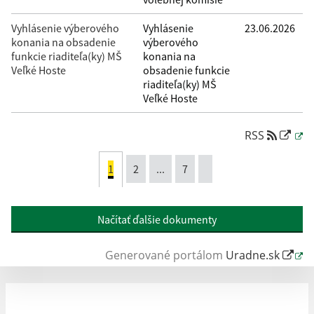
Vyhlásenie výberového
Vyhlásenie
23.06.2026
konania na obsadenie
výberového
funkcie riaditeľa(ky) MŠ
konania na
Veľké Hoste
obsadenie funkcie
riaditeľa(ky) MŠ
Veľké Hoste
RSS
1
2
...
7
Načítať ďalšie dokumenty
Generované portálom
Uradne.sk