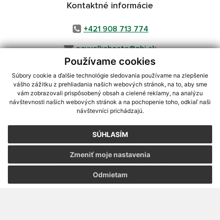
Kontaktné informácie
+421 908 713 774
ocuvelkehoste@pbi.sk
Používame cookies
Súbory cookie a ďalšie technológie sledovania používame na zlepšenie
vášho zážitku z prehliadania našich webových stránok, na to, aby sme
využite možnosť získavania aktuálnych informácií s využitím RSS
,
vám zobrazovali prispôsobený obsah a cielené reklamy, na analýzu
CMS systém (redakčný) systém ECHELON 2,
Mapa stránok
,
web portál
,
návštevnosti našich webových stránok a na pochopenie toho, odkiaľ naši
návštevníci prichádzajú.
webhosting
,
webex.digital, s.r.o.
,
domény
,
registrácia domény
,
spoločnosť webex.digital, s.r.o.
,
technický prevádzkovateľ
SÚHLASÍM
Posledná aktualizácia:
24.06.2026
Zmeniť moje nastavenia
Vytlačiť stránku
|
Vyhlásenie o prístupnosti
Autorské práva
|
Cookies
Odmietam
webdesign
|