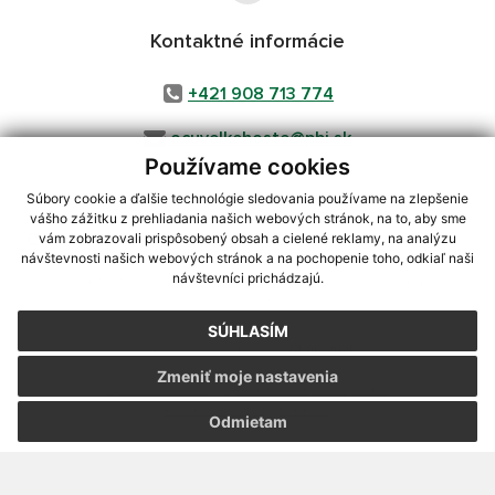
Kontaktné informácie
+421 908 713 774
ocuvelkehoste@pbi.sk
Používame cookies
Súbory cookie a ďalšie technológie sledovania používame na zlepšenie
vášho zážitku z prehliadania našich webových stránok, na to, aby sme
využite možnosť získavania aktuálnych informácií s využitím RSS
,
vám zobrazovali prispôsobený obsah a cielené reklamy, na analýzu
CMS systém (redakčný) systém ECHELON 2,
Mapa stránok
,
web portál
,
návštevnosti našich webových stránok a na pochopenie toho, odkiaľ naši
návštevníci prichádzajú.
webhosting
,
webex.digital, s.r.o.
,
domény
,
registrácia domény
,
spoločnosť webex.digital, s.r.o.
,
technický prevádzkovateľ
SÚHLASÍM
Posledná aktualizácia:
24.06.2026
Zmeniť moje nastavenia
Vytlačiť stránku
|
Vyhlásenie o prístupnosti
Autorské práva
|
Cookies
Odmietam
webdesign
|