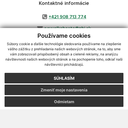
Kontaktné informácie
+421 908 713 774
ocuvelkehoste@pbi.sk
Používame cookies
Súbory cookie a ďalšie technológie sledovania používame na zlepšenie
vášho zážitku z prehliadania našich webových stránok, na to, aby sme
využite možnosť získavania aktuálnych informácií s využitím RSS
,
vám zobrazovali prispôsobený obsah a cielené reklamy, na analýzu
CMS systém (redakčný) systém ECHELON 2,
Mapa stránok
,
web portál
,
návštevnosti našich webových stránok a na pochopenie toho, odkiaľ naši
návštevníci prichádzajú.
webhosting
,
webex.digital, s.r.o.
,
domény
,
registrácia domény
,
spoločnosť webex.digital, s.r.o.
,
technický prevádzkovateľ
SÚHLASÍM
Posledná aktualizácia:
24.06.2026
Zmeniť moje nastavenia
Vytlačiť stránku
|
Vyhlásenie o prístupnosti
Autorské práva
|
Cookies
Odmietam
webdesign
|