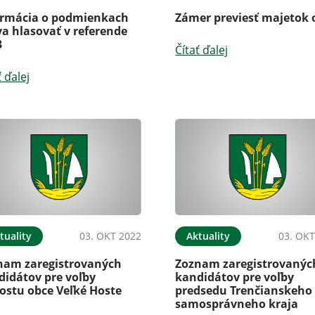
ormácia o podmienkach
Zámer previesť majetok 
a hlasovať v referende
3
Čítať ďalej
ť ďalej
tuality
03. OKT 2022
Aktuality
03. OKT
nam zaregistrovaných
Zoznam zaregistrovanýc
didátov pre voľby
kandidátov pre voľby
ostu obce Veľké Hoste
predsedu Trenčianskeho
samosprávneho kraja