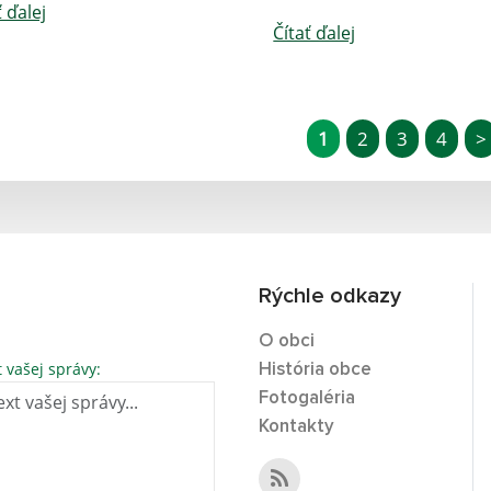
ť ďalej
Čítať ďalej
1
2
3
4
>
Rýchle odkazy
O obci
t vašej správy:
História obce
Fotogaléria
Kontakty