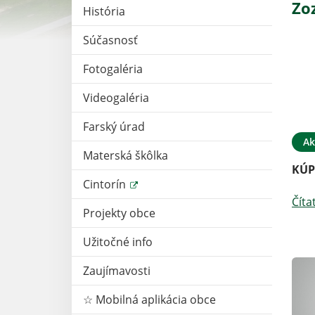
Zo
História
Súčasnosť
Fotogaléria
Videogaléria
Farský úrad
Ak
Materská škôlka
KÚP
Cintorín
Číta
Projekty obce
Užitočné info
Zaujímavosti
☆ Mobilná aplikácia obce