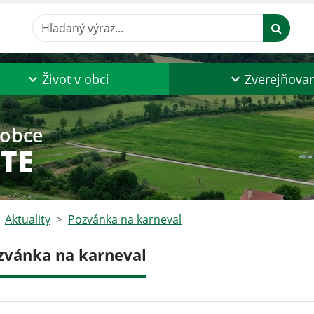
Hľadaný výraz...
Život v obci
Zverejňova
 obce
TE
Aktuality
Pozvánka na karneval
zvánka na karneval