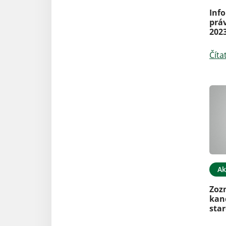
Inf
práv
202
Číta
Ak
Zoz
kan
star