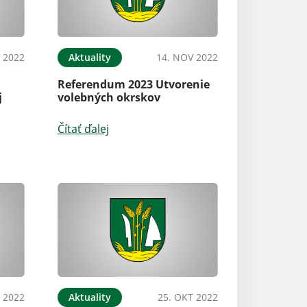
 2022
Aktuality
14. NOV 2022
Referendum 2023 Utvorenie
j
volebných okrskov
Čítať ďalej
 2022
Aktuality
25. OKT 2022