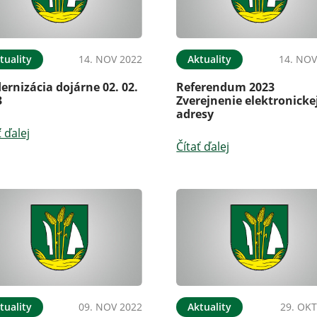
tuality
14. NOV 2022
Aktuality
14. NOV
rnizácia dojárne 02. 02.
Referendum 2023
3
Zverejnenie elektronicke
adresy
ť ďalej
Čítať ďalej
tuality
09. NOV 2022
Aktuality
29. OKT