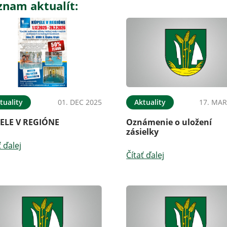
znam aktualít:
tuality
01. DEC 2025
Aktuality
17. MAR
ELE V REGIÓNE
Oznámenie o uložení
zásielky
ť ďalej
Čítať ďalej