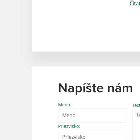
Číta
Napíšte nám
Meno:
Tex
Priezvisko: