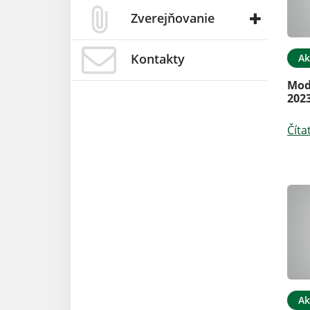
Zverejňovanie
Kontakty
Ak
Mode
202
Číta
Ak