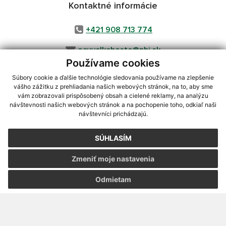
Kontaktné informácie
+421 908 713 774
ocuvelkehoste@pbi.sk
Používame cookies
Súbory cookie a ďalšie technológie sledovania používame na zlepšenie
vášho zážitku z prehliadania našich webových stránok, na to, aby sme
využite možnosť získavania aktuálnych informácií s využitím RSS
,
vám zobrazovali prispôsobený obsah a cielené reklamy, na analýzu
CMS systém (redakčný) systém ECHELON 2,
Mapa stránok
,
web portál
,
návštevnosti našich webových stránok a na pochopenie toho, odkiaľ naši
návštevníci prichádzajú.
webhosting
,
webex.digital, s.r.o.
,
domény
,
registrácia domény
,
spoločnosť webex.digital, s.r.o.
,
technický prevádzkovateľ
SÚHLASÍM
Posledná aktualizácia:
24.06.2026
Zmeniť moje nastavenia
Vytlačiť stránku
|
Vyhlásenie o prístupnosti
Autorské práva
|
Cookies
Odmietam
webdesign
|